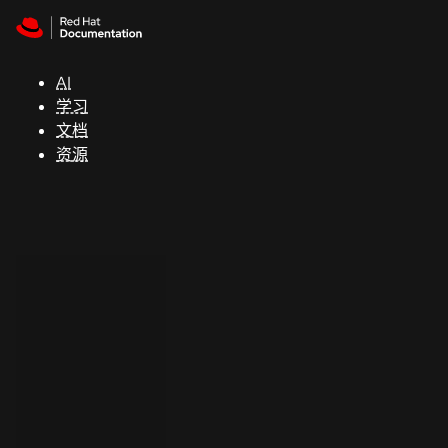
Skip to navigation
Skip to content
支
持
AI
学习
控制台
文档
（Console）
资源
开
发
人
员
开
始
试
用
联