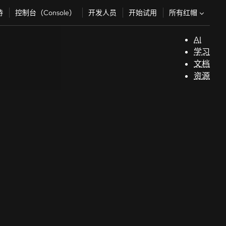
所有红帽
持
控制台（Console）
开发人员
开始试用
AI
支
学习
持
文档
资源
（
开
发
人
员
开
始
试
用