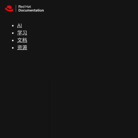
Skip to navigation
Skip to content
支
持
AI
学习
控制台
文档
（Console）
资源
开
发
人
员
开
始
试
用
联