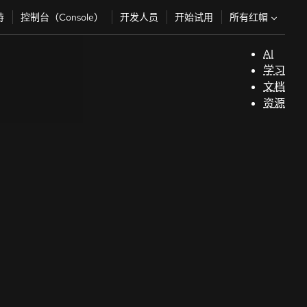
所有红帽
持
控制台（Console）
开发人员
开始试用
AI
支
学习
持
文档
资源
（
开
发
人
员
开
始
试
用