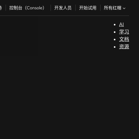
所有红帽
持
控制台（Console）
开发人员
开始试用
AI
支
学习
持
文档
资源
（
开
发
人
员
开
始
试
用