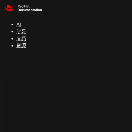
Skip to navigation
Skip to content
支
持
AI
学习
控制台
文档
（Console）
资源
开
发
人
员
开
始
试
用
联