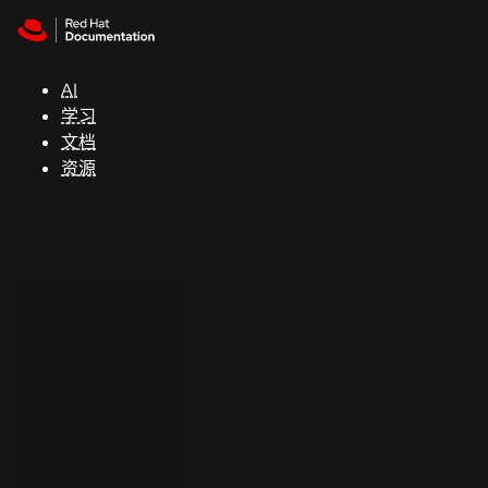
Skip to navigation
Skip to content
支
持
AI
学习
控制台
文档
（Console）
资源
开
发
人
员
开
始
试
用
联