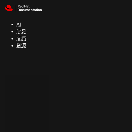
Skip to navigation
Skip to content
支
持
AI
学习
控制台
文档
（Console）
资源
开
发
人
员
开
始
试
用
联