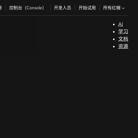
所有红帽
持
控制台（Console）
开发人员
开始试用
AI
支
学习
持
文档
资源
（
开
发
人
员
开
始
试
用