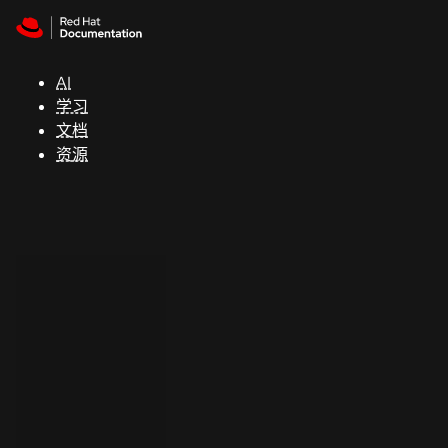
Skip to navigation
Skip to content
支
持
AI
学习
控制台
文档
（Console）
资源
开
发
人
员
开
始
试
用
联