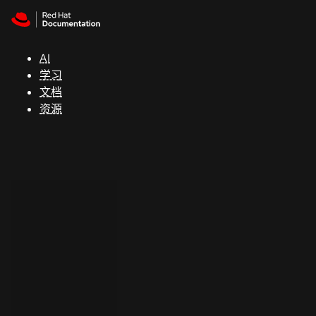
Skip to navigation
Skip to content
支
持
AI
学习
控制台
文档
（Console）
资源
开
发
人
员
开
始
试
用
联