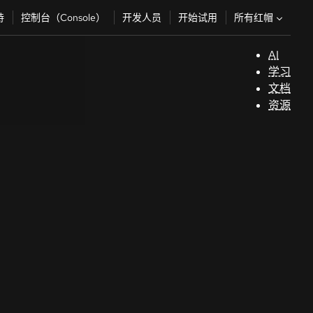
所有红帽
持
控制台（Console）
开发人员
开始试用
AI
支
学习
持
文档
资源
（
开
发
人
员
开
始
试
用