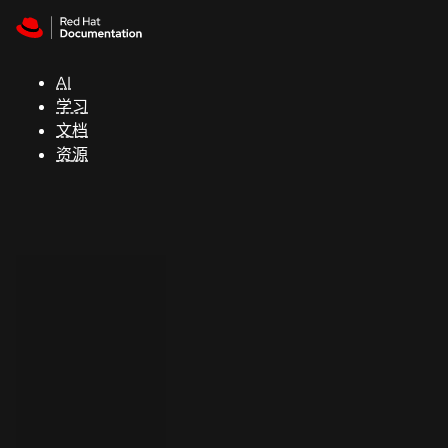
Skip to navigation
Skip to content
支
持
AI
学习
控制台
文档
（Console）
资源
开
发
人
员
开
始
试
用
联