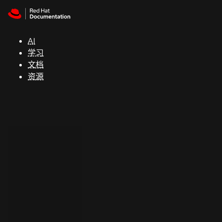
Skip to navigation
Skip to content
支
持
AI
学习
控制台
文档
（Console）
资源
开
发
人
员
开
始
试
用
联