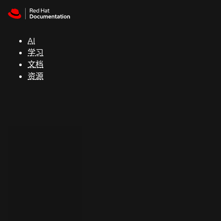
Skip to navigation
Skip to content
支
持
AI
学习
控制台
文档
（Console）
资源
开
发
人
员
开
始
试
用
联