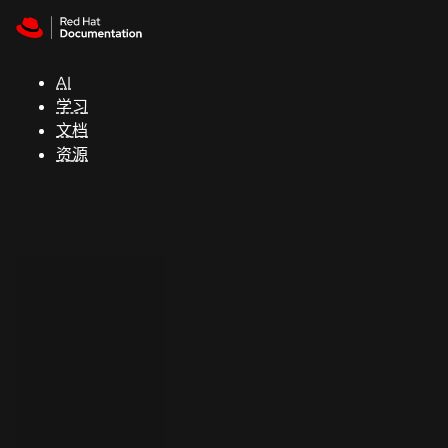
Skip to navigation
Skip to content
支
持
AI
学习
控制台
文档
（Console）
资源
开
发
人
员
开
始
试
用
联