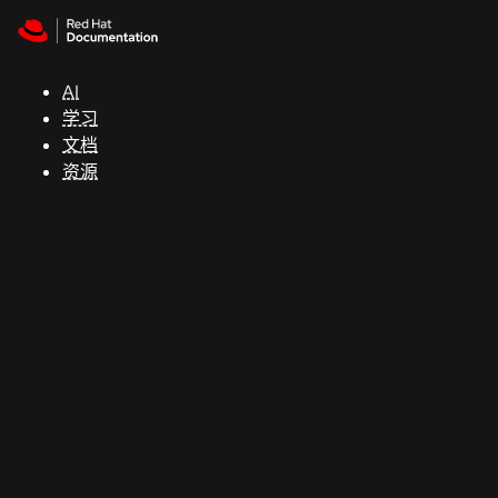
Skip to navigation
Skip to content
支
持
AI
学习
控制台
文档
（Console）
资源
开
发
人
员
开
始
试
用
联