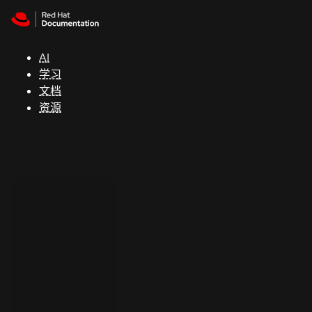
Skip to navigation
Skip to content
支
持
AI
学习
控制台
文档
（Console）
资源
开
发
人
员
开
始
试
用
联