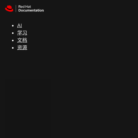
Skip to navigation
Skip to content
支
持
AI
学习
控制台
文档
（Console）
资源
开
发
人
员
开
始
试
用
联