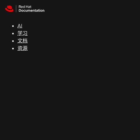
Skip to navigation
Skip to content
支
持
AI
学习
控制台
文档
（Console）
资源
开
发
人
员
开
始
试
用
联