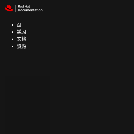
Skip to navigation
Skip to content
支
持
AI
学习
控制台
文档
（Console）
资源
开
发
人
员
开
始
试
用
联