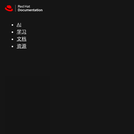
Skip to navigation
Skip to content
支
持
AI
学习
控制台
文档
（Console）
资源
开
发
人
员
开
始
试
用
联