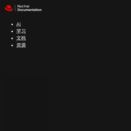
Skip to navigation
Skip to content
支
持
AI
学习
控制台
文档
（Console）
资源
开
发
人
员
开
始
试
用
联