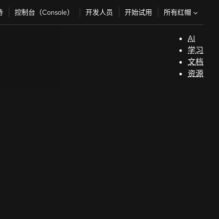
所有红帽
持
控制台（Console）
开发人员
开始试用
AI
支
学习
持
文档
资源
（
开
发
人
员
开
始
试
用