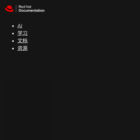
Skip to navigation
Skip to content
支
持
AI
学习
控制台
文档
（Console）
资源
开
发
人
员
开
始
试
用
联