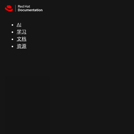
Skip to navigation
Skip to content
支
持
AI
学习
控制台
文档
（Console）
资源
开
发
人
员
开
始
试
用
联