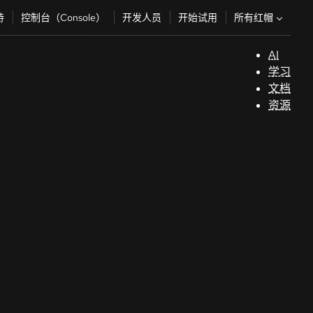
所有红帽
持
控制台（Console）
开发人员
开始试用
AI
支
学习
持
文档
资源
（
开
发
人
员
开
始
试
用