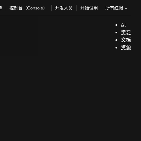
所有红帽
持
控制台（Console）
开发人员
开始试用
AI
支
学习
持
文档
资源
（
开
发
人
员
开
始
试
用