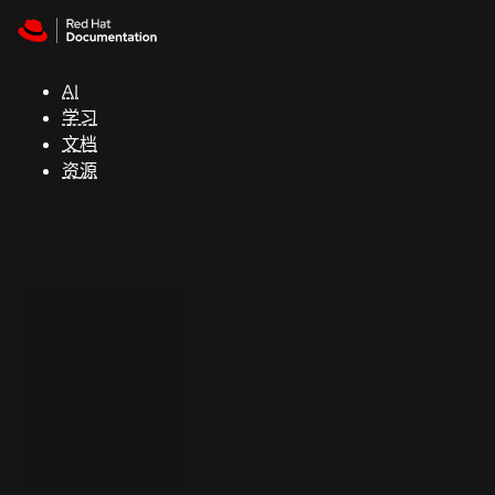
Skip to navigation
Skip to content
支
持
AI
学习
控制台
文档
（Console）
资源
开
发
人
员
开
始
试
用
联