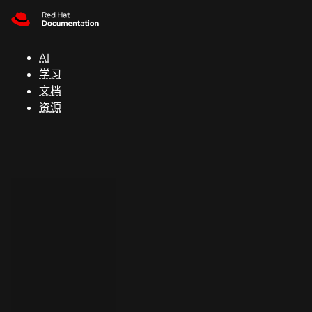
Skip to navigation
Skip to content
支
持
AI
学习
控制台
文档
（Console）
资源
开
发
人
员
开
始
试
用
联