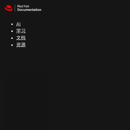
Skip to navigation
Skip to content
支
持
AI
学习
控制台
文档
（Console）
资源
开
发
人
员
开
始
试
用
联