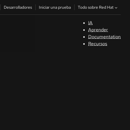
Todo sobre Red Hat
Desarrolladores
Iniciar una prueba
IA
A
Aprender
Documentation
C
Recursos
De
In
p
C
Sele
su i