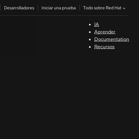
Todo sobre Red Hat
Desarrolladores
Iniciar una prueba
IA
A
Aprender
Documentation
C
Recursos
De
In
p
C
Sele
su i