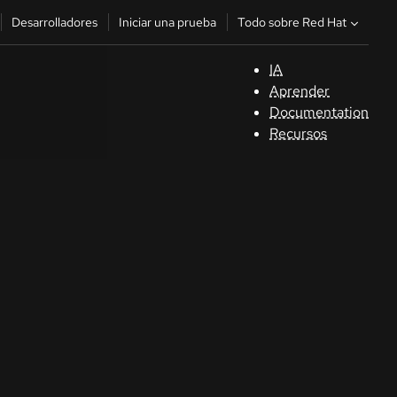
Todo sobre Red Hat
Desarrolladores
Iniciar una prueba
IA
A
Aprender
Documentation
C
Recursos
De
In
p
C
Sele
su i