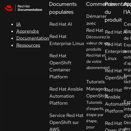
Skip to navigation
Skip to content
Documents
Commencer
Présentati
Ap
Support
populaires
du
l'IA
Démarrer
produit
avec
Red Hat AI
Ce
IA
Console
Red Hat
d'a
Apprendre
Red Hat AI
Red Hat
Découvrez la
de 
Documentation
Développeurs
Enterprise Linux
valeur de vos
Red Hat
Expl
Ressources
produits
Enterprise
sup
Red Hat
Red Hat et
outi
Commencer
Linux
de votre
OpenShift
d’a
un essai
abonnement.
Container
org
Red Hat
fon
Platform
OpenShift
Contact
Tutoriels
tâc
dev
Managed
Red Hat Ansible
Red Hat
Sélectionnez
OpenShift
Automation
Ansible
la langue
Exp
Tutoriels
Platform
Automation
d'experts,
int
Platform
étape par
Service Red Hat
d'I
étape,
OpenShift sur
Déc
Red Hat
pour
des
AWS
OpenJDK