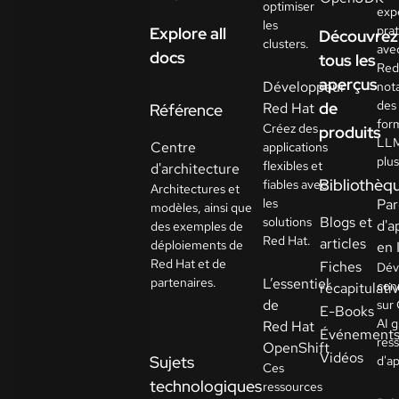
optimiser
exp
les
pra
Explore all
Découvrez
clusters.
ave
docs
tous les
Red
aperçus
Développeur
not
des
de
Red Hat
Référence
for
Créez des
produits
LLM
Centre
applications
plu
flexibles et
d'architecture
Bibliothèq
fiables avec
Architectures et
les
Par
modèles, ainsi que
Blogs et
solutions
d'a
des exemples de
Red Hat.
articles
déploiements de
en
Red Hat et de
Fiches
Dév
partenaires.
L’essentiel
con
récapitulati
de
sur
E-Books
AI g
Red Hat
Événement
res
OpenShift
Vidéos
Sujets
d'a
Ces
technologiques
ressources