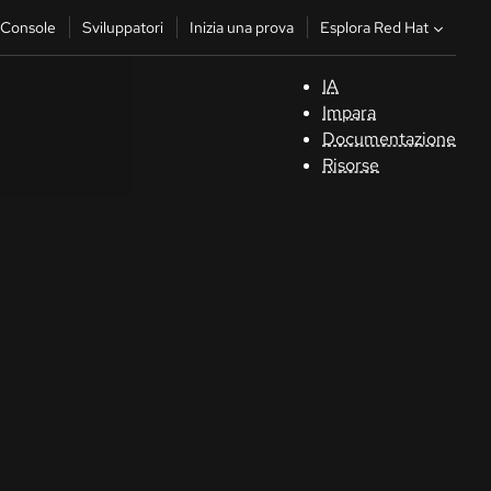
Esplora Red Hat
Console
Sviluppatori
Inizia una prova
IA
S
Impara
Documentazione
C
Risorse
Sv
In
u
pr
Co
Sele
la li