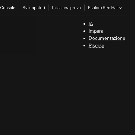
Esplora Red Hat
Console
Sviluppatori
Inizia una prova
IA
S
Impara
Documentazione
C
Risorse
Sv
In
u
pr
Co
Sele
la li