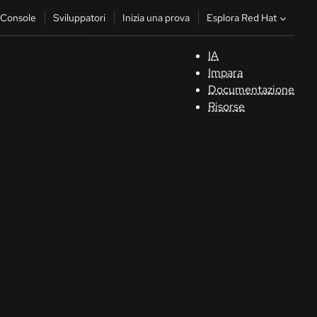
Esplora Red Hat
Console
Sviluppatori
Inizia una prova
IA
S
Impara
Documentazione
C
Risorse
Sv
In
u
pr
Co
Sele
la li