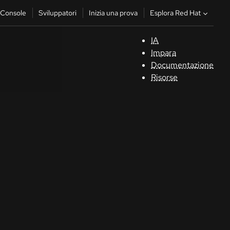
Esplora Red Hat
Console
Sviluppatori
Inizia una prova
IA
S
Impara
Documentazione
C
Risorse
Sv
In
u
pr
Co
Sele
la li