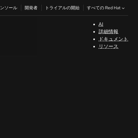
すべての Red Hat
ンソール
開発者
トライアルの開始
AI
サ
詳細情報
ポ
ドキュメント
ー
リソース
ト
コ
ン
ソ
ー
ル
開
発
者