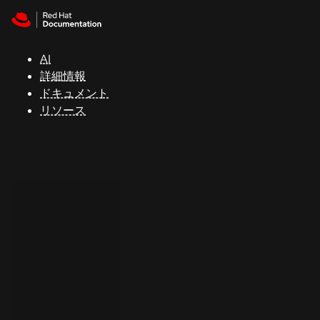
Skip to navigation
Skip to content
サ
ポ
ー
AI
ト
詳細情報
ドキュメント
リソース
コ
ン
ソ
ー
ル
開
発
者
ト
ラ