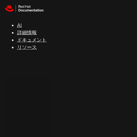
Skip to navigation
Skip to content
サ
ポ
ー
AI
ト
詳細情報
ドキュメント
リソース
コ
ン
ソ
ー
ル
開
発
者
ト
ラ