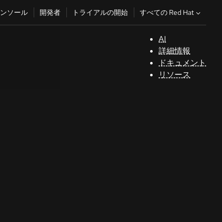
すべての Red Hat
ンソール
開発者
トライアルの開始
AI
サ
詳細情報
ポ
ドキュメント
ー
リソース
ト
コ
ン
ソ
ー
ル
開
発
者