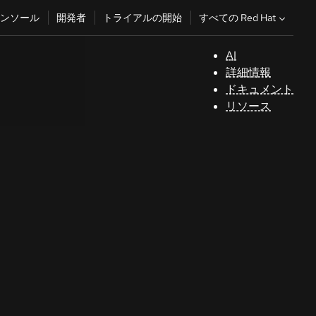
すべての Red Hat
ンソール
開発者
トライアルの開始
AI
サ
詳細情報
ポ
ドキュメント
ー
リソース
ト
コ
ン
ソ
ー
ル
開
発
者