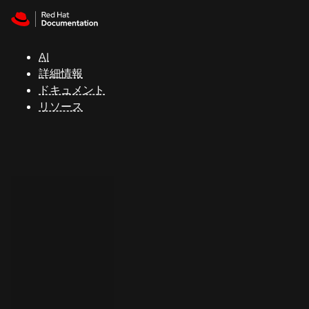
Skip to navigation
Skip to content
サ
ポ
ー
AI
ト
詳細情報
ドキュメント
リソース
コ
ン
ソ
ー
ル
開
発
者
ト
ラ