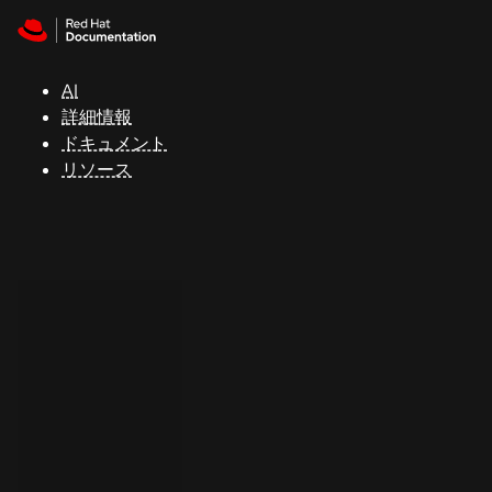
Skip to navigation
Skip to content
サ
ポ
ー
AI
ト
詳細情報
ドキュメント
リソース
コ
ン
ソ
ー
ル
開
発
者
ト
ラ