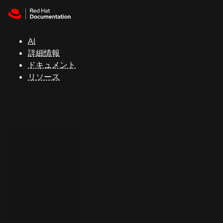
Skip to navigation
Skip to content
サ
ポ
ー
AI
ト
詳細情報
ドキュメント
リソース
コ
ン
ソ
ー
ル
開
発
者
ト
ラ