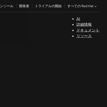
すべての Red Hat
ンソール
開発者
トライアルの開始
AI
サ
詳細情報
ポ
ドキュメント
ー
リソース
ト
コ
ン
ソ
ー
ル
開
発
者