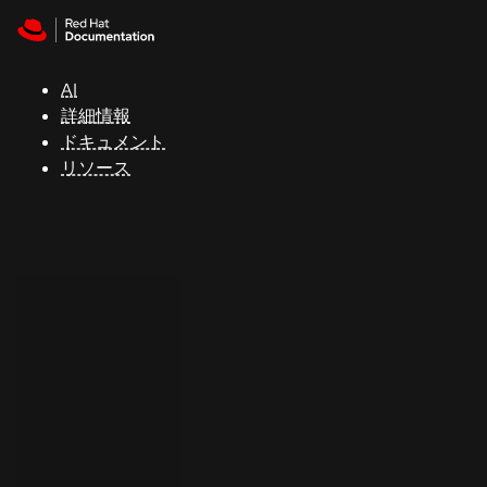
Skip to navigation
Skip to content
サ
ポ
ー
AI
ト
詳細情報
ドキュメント
リソース
コ
ン
ソ
ー
ル
開
発
者
ト
ラ