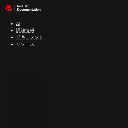
Skip to navigation
Skip to content
サ
ポ
ー
AI
ト
詳細情報
ドキュメント
リソース
コ
ン
ソ
ー
ル
開
発
者
ト
ラ